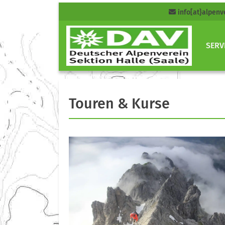
info[at}alpenv
SERV
Touren & Kurse