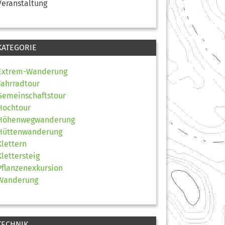
Veranstaltung
KATEGORIE
Extrem-Wanderung
Fahrradtour
Gemeinschaftstour
Hochtour
Höhenwegwanderung
Hüttenwanderung
Klettern
Klettersteig
Pflanzenexkursion
Wanderung
TECHNIK