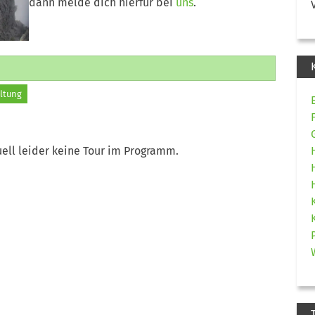
dann melde dich hierfür bei
uns
.
ltung
ell leider keine Tour im Programm.