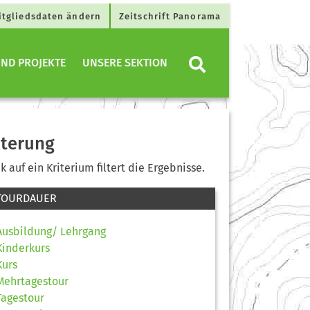
itgliedsdaten ändern
Zeitschrift Panorama
ND PROJEKTE
UNSERE SEKTION
lterung
ck auf ein Kriterium filtert die Ergebnisse.
TOURDAUER
Ausbildung/ Lehrgang
Kinderkurs
Kurs
Mehrtagestour
Tagestour