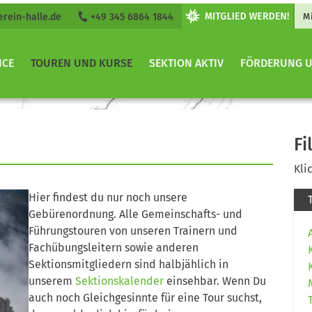
erein-halle.de
+49 345 6864 1844
M
ICE
TOUREN UND KURSE
SEKTION AKTIV
FÖRDERUNG U
Fi
Kli
Hier findest du nur noch unsere
Gebürenordnung. Alle Gemeinschafts- und
Führungstouren von unseren Trainern und
Fachübungsleitern sowie anderen
Sektionsmitgliedern sind halbjählich in
unserem
Sektionskalender
einsehbar. Wenn Du
auch noch Gleichgesinnte für eine Tour suchst,