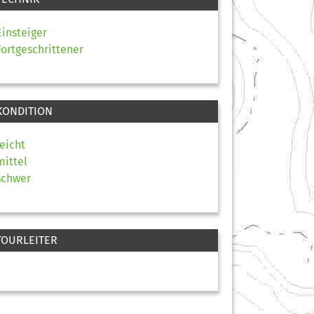
Einsteiger
Fortgeschrittener
KONDITION
leicht
mittel
schwer
TOURLEITER